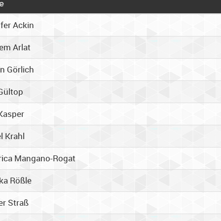
e
fer Ackin
em Arlat
n Görlich
Gültop
Kasper
l Krahl
rica Mangano-Rogat
ka Rößle
er Straß