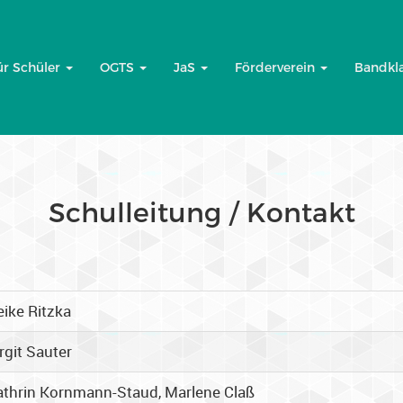
ür Schüler
OGTS
JaS
Förderverein
Bandkl
Schulleitung / Kontakt
ike Ritzka
rgit Sauter
athrin Kornmann-Staud, Marlene Claß