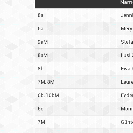
Nam
8a
Jenni
6a
Mery
9aM
Stefa
8aM
Lusi 
8b
Ewa 
7M, 8M
Laure
6b, 10bM
Fede
6c
Moni
7M
Günt