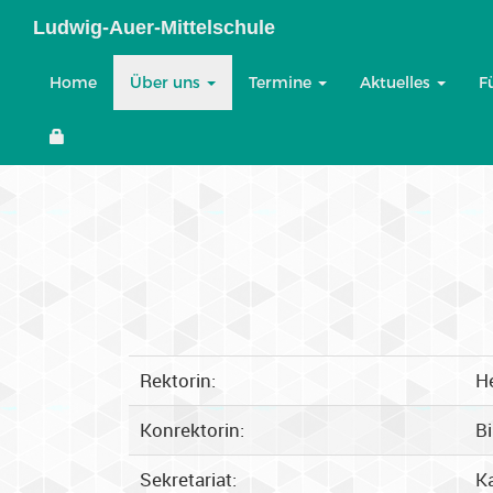
Ludwig-Auer-Mittelschule
Home
Über uns
Termine
Aktuelles
F
Rektorin:
He
Konrektorin:
Bi
Sekretariat:
K